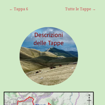
Navigazione
← Tappa 6
Tutte le Tappe →
articoli